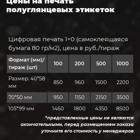
Цены на печать
полуглянцевых этикеток
Цифровая печать 1+0 (самоклеящаяся
бумага 80 гр/м2), цена в руб./тираж
Формат (мм)/
100
200
500
1000
тираж (шт)
Размер: 40*58
850
960
1500
2200
мм
70*50 мм
950
1150
2150
3500
105*99 мм
1460
1800
4350
8500
*представленные цены не являются
окончательными, перед размещением заказа
уточните его стоимость у менеджеров