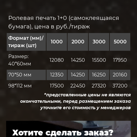
Ролевая печать 1+0 (самоклеящаяся
бумага), цена в руб./тираж
Формат (мм)/
1000
2000
3000
5000
тираж (шт)
Размер:
12080
14250
15500
17950
40*60мм
70*50 мм
12350
14250
16250
20160
98*112 мм
17500
22450
27320
37200
*представленные цены не являются
окончательными, перед размещением заказа
уточните его стоимость у менеджеров
Хотите сделать заказ?