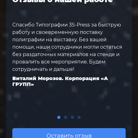
Спасибо Типографии 3S-Press за быструю
Сп
работу и своевременную поставку
сд
полиграфии на выставку. Без вашей
по
помощи, наши сотрудники могли остаться
вы
без раздаточных материалов на стенде и
вс
провалить все мероприятие. Будем
ва
сотрудничать и дальше!
ор
ча
Виталий Морозов. Корпорация «А
ср
ГРУПП»
ра
Ко
не
Оставить отзыв